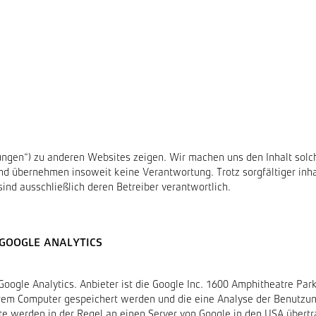
gen“) zu anderen Websites zeigen. Wir machen uns den Inhalt solch
d übernehmen insoweit keine Verantwortung. Trotz sorgfältiger inhal
 sind ausschließlich deren Betreiber verantwortlich.
GOOGLE ANALYTICS
ogle Analytics. Anbieter ist die Google Inc. 1600 Amphitheatre Pa
Ihrem Computer gespeichert werden und die eine Analyse der Benutzun
e werden in der Regel an einen Server von Google in den USA übertr